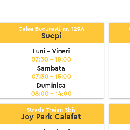
Calea Bucuresti nr. 129A
Sucpi
Luni - Vineri
07:30 - 18:00
Sambata
07:30 - 15:00
Duminica
08:00 - 14:00
Strada Traian 3bis
Joy Park Calafat