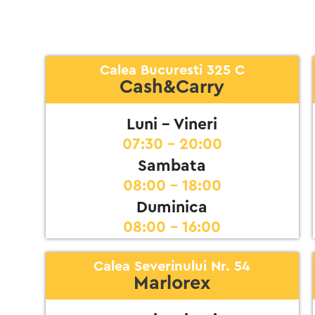
Calea Bucuresti 325 C
Cash&Carry
Luni - Vineri
07:30 - 20:00
Sambata
08:00 - 18:00
Duminica
08:00 - 16:00
Calea Severinului Nr. 54
Marlorex