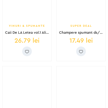
VINURI & SPUMANTE
SUPER DEAL
Caii De LA Letea vol.1 Aligote sec alb 0.75L
Champere spumant ds/ brut st 0.75L
26.79
lei
17.49
lei