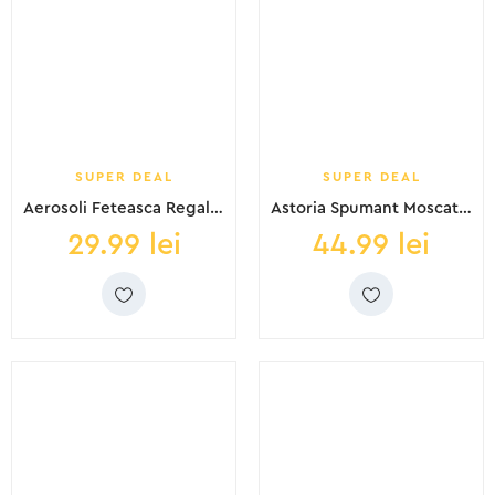
SUPER DEAL
SUPER DEAL
Aerosoli Feteasca Regala si Sauvignon Blanc 0.75l
Astoria Spumant Moscato Rose Dulce 0.75L
29.99
lei
44.99
lei