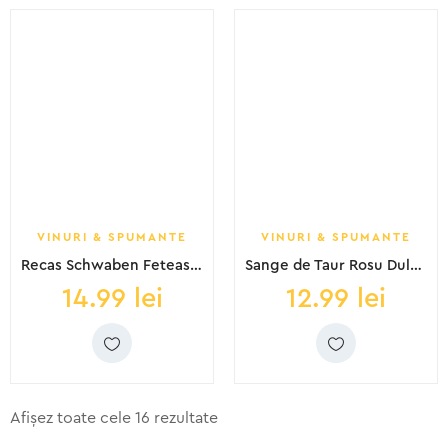
VINURI & SPUMANTE
VINURI & SPUMANTE
Recas Schwaben Feteasca regala ds 0.75L
Sange de Taur Rosu Dulce 0.75L 6b SGR
14.99
lei
12.99
lei
Afișez toate cele 16 rezultate