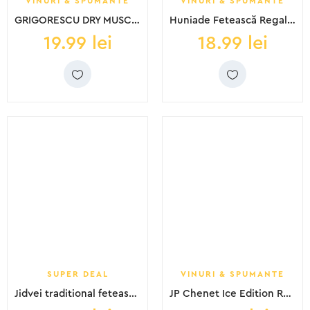
VINURI & SPUMANTE
VINURI & SPUMANTE
GRIGORESCU DRY MUSCAT DS 0.75L SGR
Huniade Fetească Regală DS 0.75L
19.99
lei
18.99
lei
SUPER DEAL
VINURI & SPUMANTE
Jidvei traditional feteasca regala DS 0.75L
JP Chenet Ice Edition Rose 0.75l