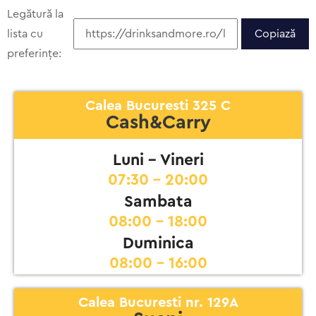
Legătură la
lista cu
Copiază
preferințe:
Calea Bucuresti 325 C
Cash&Carry
Luni - Vineri
07:30 - 20:00
Sambata
08:00 - 18:00
Duminica
08:00 - 16:00
Calea Bucuresti nr. 129A