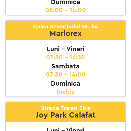
Duminica
08:00 - 14:00
Calea Severinului Nr. 54
Marlorex
Luni - Vineri
07:30 - 16:30
Sambata
07:30 - 14:00
Duminica
Inchis
Strada Traian 3bis
Joy Park Calafat
Luni - Vineri