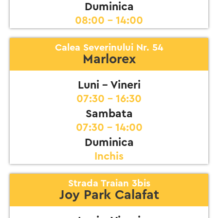
Duminica
08:00 - 14:00
Calea Severinului Nr. 54
Marlorex
Luni - Vineri
07:30 - 16:30
Sambata
07:30 - 14:00
Duminica
Inchis
Strada Traian 3bis
Joy Park Calafat