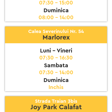
07:30 - 15:00
Duminica
08:00 - 14:00
Calea Severinului Nr. 54
Marlorex
Luni - Vineri
07:30 - 16:30
Sambata
07:30 - 14:00
Duminica
Inchis
Strada Traian 3bis
Joy Park Calafat