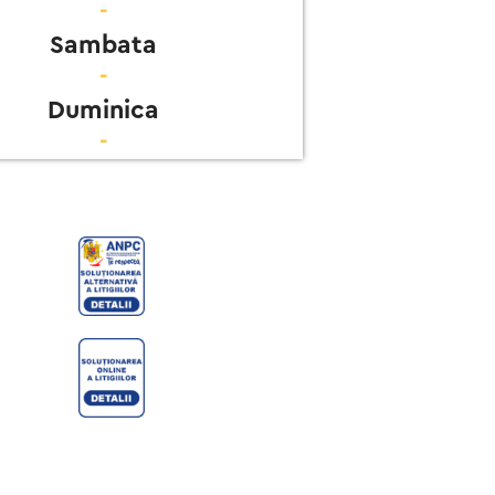
-
Sambata
-
Duminica
-