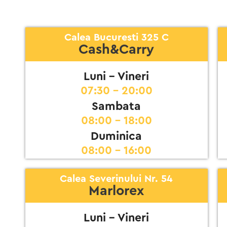
Calea Bucuresti 325 C
Cash&Carry
Luni - Vineri
07:30 - 20:00
Sambata
08:00 - 18:00
Duminica
08:00 - 16:00
Calea Severinului Nr. 54
Marlorex
Luni - Vineri