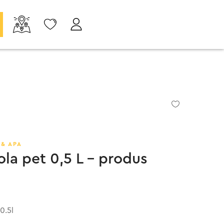
& APA
la pet 0,5 L – produs
0.5l