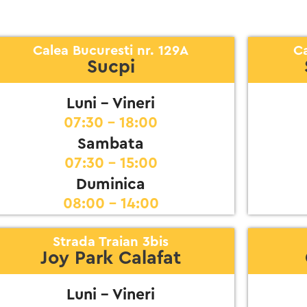
Calea Bucuresti nr. 129A
Ca
Sucpi
Luni - Vineri
07:30 - 18:00
Sambata
07:30 - 15:00
Duminica
08:00 - 14:00
Strada Traian 3bis
Joy Park Calafat
Luni - Vineri