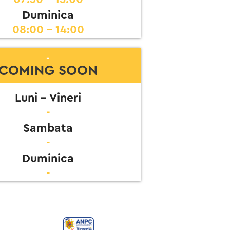
Duminica
08:00 - 14:00
-
COMING SOON
Luni - Vineri
-
Sambata
-
Duminica
-