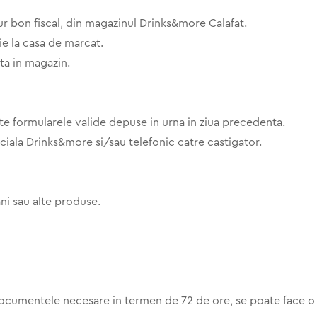
r bon fiscal, din magazinul Drinks&more Calafat.
ie la casa de marcat.
ta in magazin.
ate formularele valide depuse in urna in ziua precedenta.
iciala Drinks&more si/sau telefonic catre castigator.
ani sau alte produse.
documentele necesare in termen de 72 de ore, se poate face o