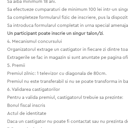
Sa aiba minimum 18 ani.
Sa efectueze cumparaturi de minimum 100 lei intr-un singu
Sa completeze formularul fizic de inscriere, pus la dispozit
Sa introduca formularul completat in urna special amenaja
Un participant poate inscrie un singur talon/zi
.
4. Mecanismul concursului
Organizatorul extrage un castigator in fiecare zi dintre to
Extragerile se fac in magazin si sunt anuntate pe pagina of
5. Premii
Premiul zilnic: 1 televizor cu diagonala de 80cm.
Premiul nu este transferabil si nu se poate transforma in b
6. Validarea castigatorilor
Pentru a valida premiul, castigatorul trebuie sa prezinte:
Bonul fiscal inscris
Actul de identitate
Daca un castigator nu poate fi contactat sau nu prezinta 